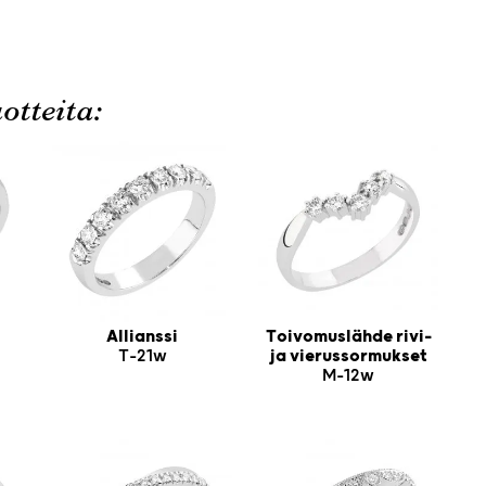
otteita:
Allianssi
Toivomuslähde rivi-
T-21w
ja vierussormukset
M-12w