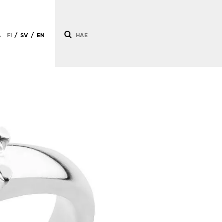
Ä
FI
SV
EN
/
/