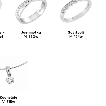
vi-
Joenmutka
Suvituuli
et
M-330w
M-124w
Kuunsäde
V-515w