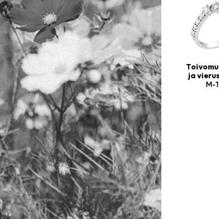
Toivomus
ja vier
M-1