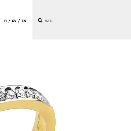
Ä
FI
SV
EN
/
/