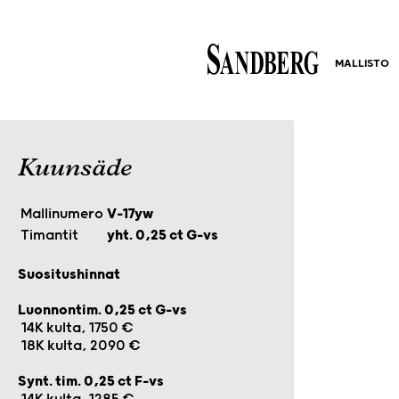
MALLISTO
Kuunsäde
Mallinumero
V-17yw
Timantit
yht. 0,25 ct G-vs
Suositushinnat
Luonnontim. 0,25 ct G-vs
14K kulta, 1750 €
18K kulta, 2090 €
Synt. tim. 0,25 ct F-vs