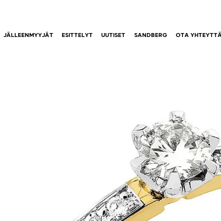
JÄLLEENMYYJÄT
ESITTELYT
UUTISET
SANDBERG
OTA YHTEYTT