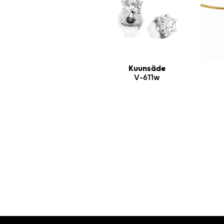
Kuunsäde
V-611w