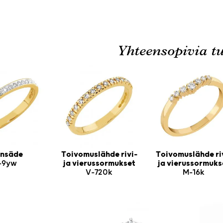
Yhteensopivia tu
nsäde
Toivomuslähde rivi-
Toivomuslähde ri
-9yw
ja vierussormukset
ja vierussormuks
V-720k
M-16k