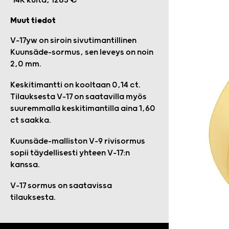
14K kulta, 1285 €
Muut tiedot
V-17yw on siroin sivutimantillinen
Kuunsäde-sormus, sen leveys on noin
2,0 mm.
Keskitimantti on kooltaan 0,14 ct.
Tilauksesta V-17 on saatavilla myös
suuremmalla keskitimantilla aina 1,60
ct saakka.
Kuunsäde-malliston V-9 rivisormus
sopii täydellisesti yhteen V-17:n
kanssa.
V-17 sormus on saatavissa
tilauksesta.