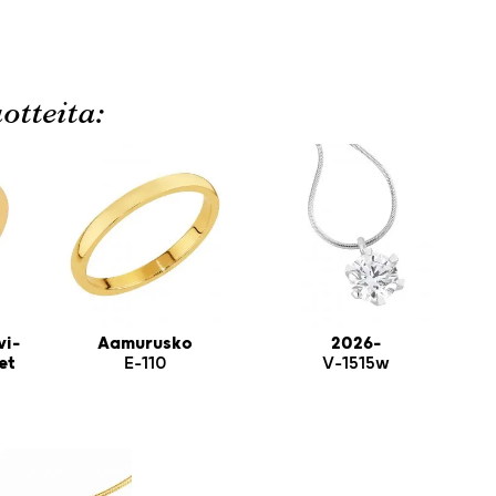
otteita:
vi-
Aamurusko
2026-
et
E-110
V-1515w