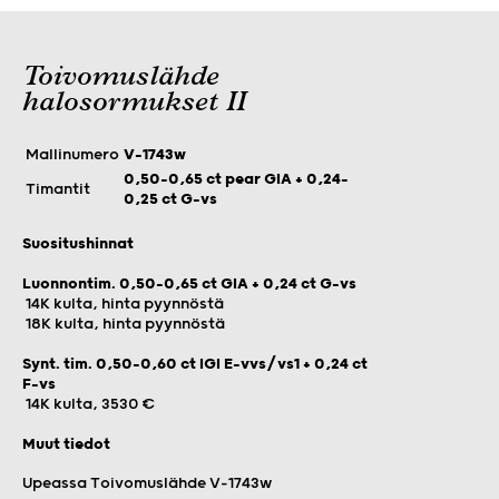
Toivomuslähde
halosormukset II
Mallinumero
V-1743w
0,50–0,65 ct pear GIA + 0,24–
Timantit
0,25 ct G-vs
Suositushinnat
Luonnontim. 0,50–0,65 ct GIA + 0,24 ct G-vs
14K kulta, hinta pyynnöstä
18K kulta, hinta pyynnöstä
Synt. tim. 0,50-0,60 ct IGI E-vvs/vs1 + 0,24 ct
F-vs
14K kulta, 3530 €
Muut tiedot
Upeassa Toivomuslähde V-1743w