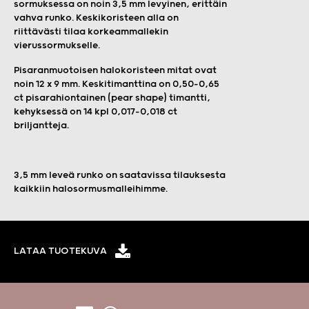
sormuksessa on noin 3,5 mm levyinen, erittäin
vahva runko. Keskikoristeen alla on
riittävästi tilaa korkeammallekin
vierussormukselle.
Pisaranmuotoisen halokoristeen mitat ovat
noin 12 x 9 mm. Keskitimanttina on 0,50–0,65
ct pisarahiontainen (pear shape) timantti,
kehyksessä on 14 kpl 0,017-0,018 ct
briljantteja.
3,5 mm leveä runko on saatavissa tilauksesta
kaikkiin halosormusmalleihimme.
LATAA TUOTEKUVA