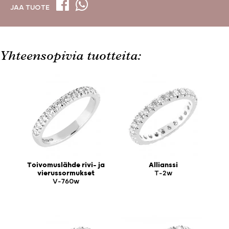
JAA TUOTE
Yhteensopivia tuotteita:
Toivomuslähde rivi- ja
Allianssi
vierussormukset
T-2w
V-760w