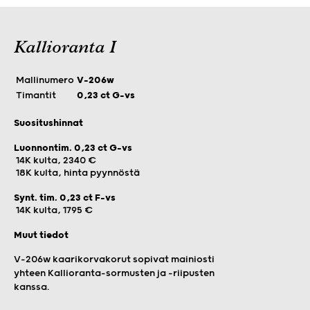
Kallioranta I
Mallinumero
V-206w
Timantit
0,23 ct G-vs
Suositushinnat
Luonnontim. 0,23 ct G-vs
14K kulta, 2340 €
18K kulta, hinta pyynnöstä
Synt. tim. 0,23 ct F-vs
14K kulta, 1795 €
Muut tiedot
V-206w kaarikorvakorut sopivat mainiosti
yhteen Kallioranta-sormusten ja -riipusten
kanssa.