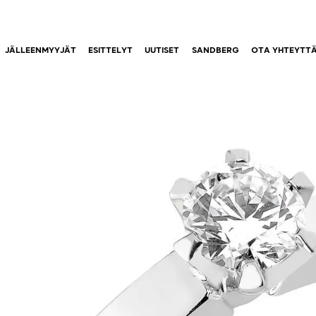
JÄLLEENMYYJÄT
ESITTELYT
UUTISET
SANDBERG
OTA YHTEYTT