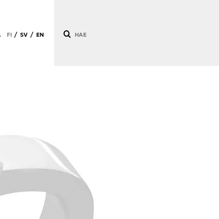
Ä
FI
SV
EN
/
/