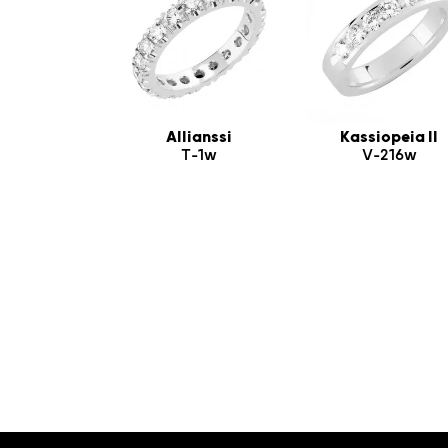
Allianssi
Kassiopeia II
T-1w
V-216w