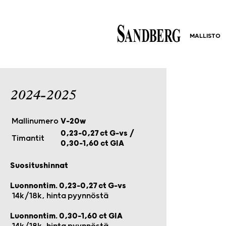
MALLISTO
2024-2025
Mallinumero
V-20w
0,23–0,27 ct G-vs /
Timantit
0,30–1,60 ct GIA
Suositushinnat
Luonnontim. 0,23-0,27 ct G-vs
14k/18k, hinta pyynnöstä
Luonnontim. 0,30-1,60 ct GIA