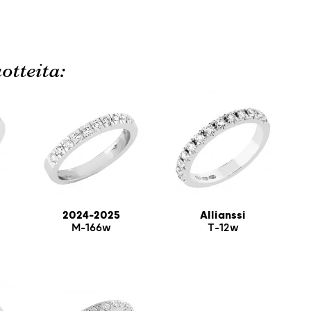
otteita:
2024-2025
Allianssi
M-166w
T-12w