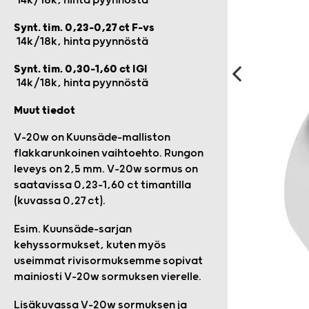
14k/18k, hinta pyynnöstä
Synt. tim. 0,23-0,27 ct F-vs
14k/18k, hinta pyynnöstä
Synt. tim. 0,30-1,60 ct IGI
14k/18k, hinta pyynnöstä
Muut tiedot
V-20w on Kuunsäde-malliston
flakkarunkoinen vaihtoehto. Rungon
leveys on 2,5 mm. V-20w sormus on
saatavissa 0,23-1,60 ct timantilla
(kuvassa 0,27 ct).
Esim. Kuunsäde-sarjan
kehyssormukset, kuten myös
useimmat rivisormuksemme sopivat
mainiosti V-20w sormuksen vierelle.
Lisäkuvassa V-20w sormuksen ja