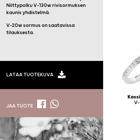
Niittypolku V-130w rivisormuksen
kaunis yhdistelmä.
V-20w sormus on saatavissa
tilauksesta.
LATAA TUOTEKUVA
Kassi
V-
JAA TUOTE