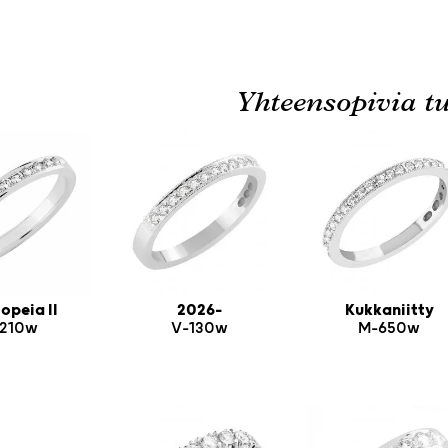
Yhteensopivia tu
opeia II
2026-
Kukkaniitty
210w
V-130w
M-650w