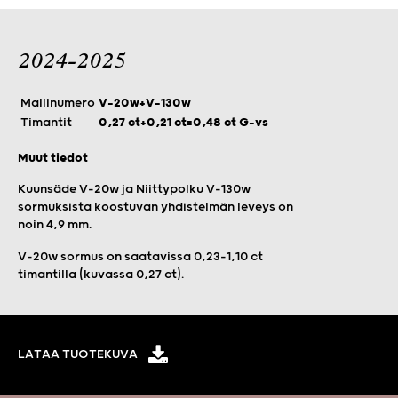
2024-2025
Mallinumero
V-20w+V-130w
Timantit
0,27 ct+0,21 ct=0,48 ct G-vs
Muut tiedot
Kuunsäde V-20w ja Niittypolku V-130w
sormuksista koostuvan yhdistelmän leveys on
noin 4,9 mm.
V-20w sormus on saatavissa 0,23–1,10 ct
timantilla (kuvassa 0,27 ct).
LATAA TUOTEKUVA