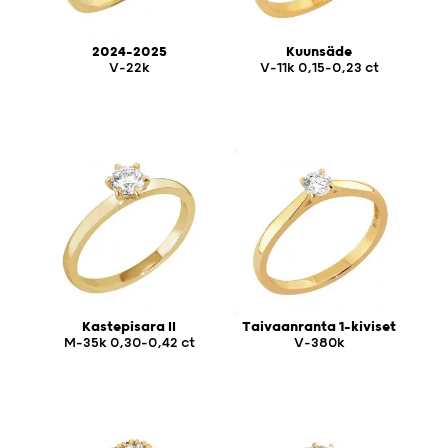
2024-2025
Kuunsäde
V-22k
V-11k 0,15-0,23 ct
Kastepisara II
Taivaanranta 1-kiviset
M-35k 0,30-0,42 ct
V-380k