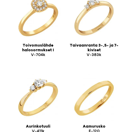
Toivomuslähde
Taivaanranta 3-,5- ja 7-
halosormukset I
kiviset
V-704k
V-383k
Aurinkotuuli
Aamurusko
V-411k
E-120