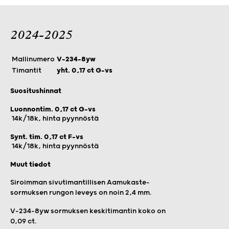
2024-2025
Mallinumero
V-234-8yw
Timantit
yht. 0,17 ct G-vs
Suositushinnat
Luonnontim. 0,17 ct G-vs
14k/18k, hinta pyynnöstä
Synt. tim. 0,17 ct F-vs
14k/18k, hinta pyynnöstä
Muut tiedot
Siroimman sivutimantillisen Aamukaste-
sormuksen rungon leveys on noin 2,4 mm.
V-234-8yw sormuksen keskitimantin koko on
0,09 ct.