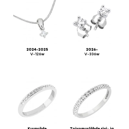
2024-2025
2026-
V-126w
V-336w
Kuunsäde
Toivomuslähde rivi- ja