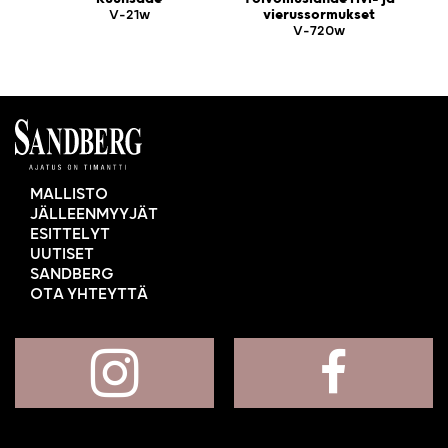
V-21w
vierussormukset
V-720w
MALLISTO
JÄLLEENMYYJÄT
ESITTELYT
UUTISET
SANDBERG
OTA YHTEYTTÄ