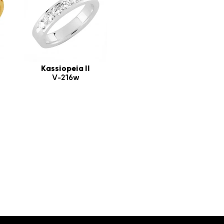
Kassiopeia II
V-216w