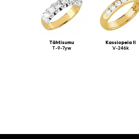
Tähtisumu
Kassiopeia II
T-9-7yw
V-246k