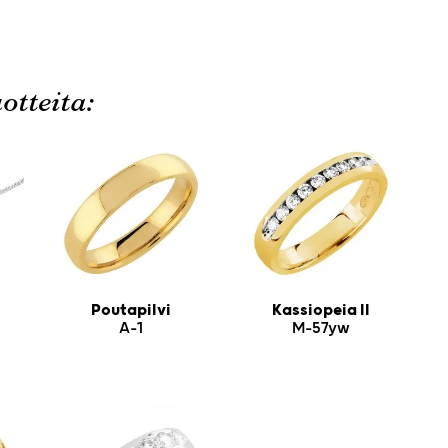
otteita:
Poutapilvi
Kassiopeia II
A-1
M-57yw