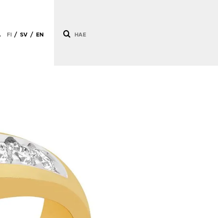
Ä
FI
SV
EN
/
/