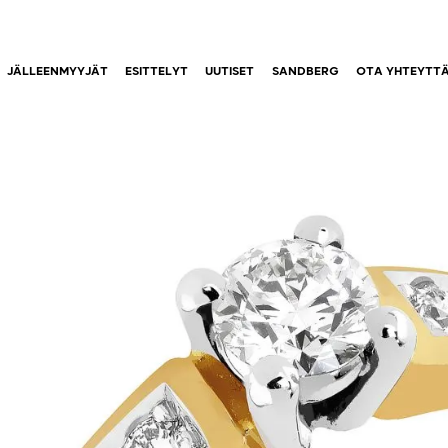
JÄLLEENMYYJÄT
ESITTELYT
UUTISET
SANDBERG
OTA YHTEYTT