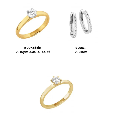
Kuunsäde
2026-
V-15yw 0,30-0,46 ct
V-315w