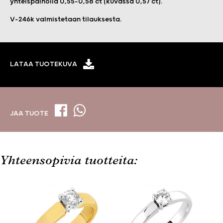
yhteispainolla 0,55–0,58 ct (kuvassa 0,57 ct).
V-246k valmistetaan tilauksesta.
LATAA TUOTEKUVA
JAA TUOTE
Yhteensopivia tuotteita: