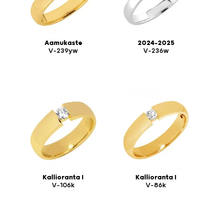
Aamukaste
2024-2025
V-239yw
V-236w
Kallioranta I
Kallioranta I
V-106k
V-86k