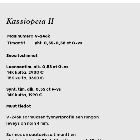
Kassiopeia II
Mallinumero
V-246k
Timantit
yht. 0,55–0,58 ct G-vs
Suositushinnat
Luonnontim. alk. 0,55 ct G-vs
14K kulta, 2980 €
18K kulta, 3660 €
Synt. tim. alk. 0,55 ct F-vs
14K kulta, 1990 €
Muut tiedot
V-246k sormuksen tynnyriprofiilisen rungon
leveys on noin 4 mm.
Sormus on saatavissa timanttien