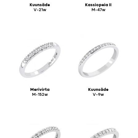
Kuunsäde
Kassiopeia II
V-21w
M-47w
Merivirta
Kuunsäde
M-152w
V-9w