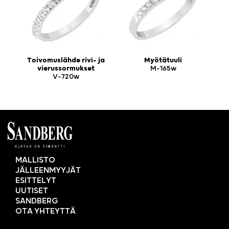
Toivomuslähde rivi- ja
Myötätuuli
vierussormukset
M-165w
V-720w
MALLISTO
JÄLLEENMYYJÄT
ESITTELYT
UUTISET
SANDBERG
OTA YHTEYTTÄ