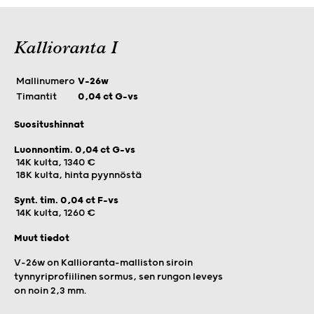
Kallioranta I
Mallinumero
V-26w
Timantit
0,04 ct G-vs
Suositushinnat
Luonnontim. 0,04 ct G-vs
14K kulta, 1340 €
18K kulta, hinta pyynnöstä
Synt. tim. 0,04 ct F-vs
14K kulta, 1260 €
Muut tiedot
V-26w on Kallioranta-malliston siroin
tynnyriprofiilinen sormus, sen rungon leveys
on noin 2,3 mm.