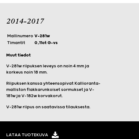
2014-2017
Mallinumero
V-281w
Timantit
0,11ct G-vs
Muut tiedot
V-281w riipuksen leveys on noin 4 mm ja
korkeus noin 18 mm.
Riipuksen kanssa yhteensopivat Kallioranta-
malliston flakkarunkoiset sormukset ja V-
181w ja V-182w korvakorut.
V-281w riipus on saatavissa tilauksesta.
LATAA TUOTEKUVA