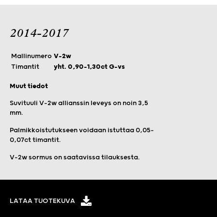
2014-2017
Mallinumero
V-2w
Timantit
yht. 0,90-1,30ct G-vs
Muut tiedot
Suvituuli V-2w allianssin leveys on noin 3,5
mm.
Palmikkoistutukseen voidaan istuttaa 0,05–
0,07ct timantit.
V-2w sormus
on saatavissa tilauksesta.
LATAA TUOTEKUVA