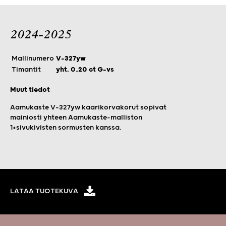
2024-2025
Mallinumero
V-327yw
Timantit
yht. 0,20 ct G-vs
Muut tiedot
Aamukaste V-327yw kaarikorvakorut sopivat
mainiosti yhteen Aamukaste-malliston
1+sivukivisten sormusten kanssa.
LATAA TUOTEKUVA