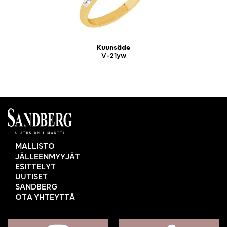
Kuunsäde
V-21yw
MALLISTO
JÄLLEENMYYJÄT
ESITTELYT
UUTISET
SANDBERG
OTA YHTEYTTÄ