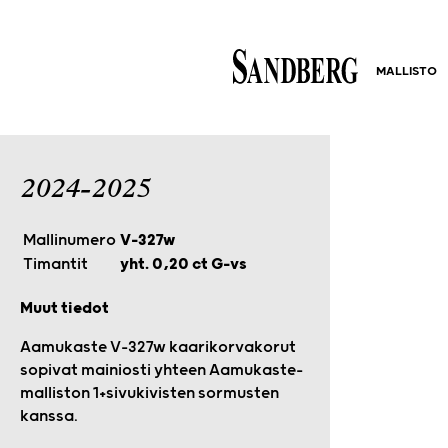
MALLISTO
2024-2025
Mallinumero
V-327w
Timantit
yht. 0,20 ct G-vs
Muut tiedot
Aamukaste V-327w kaarikorvakorut
sopivat mainiosti yhteen Aamukaste-
malliston 1+sivukivisten sormusten
kanssa.