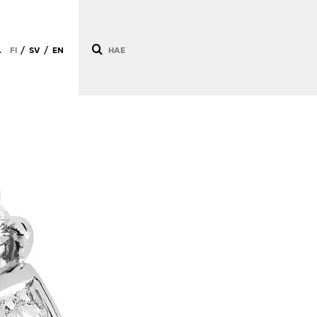
Ä
FI
SV
EN
/
/