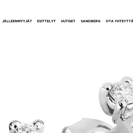
JÄLLEENMYYJÄT
ESITTELYT
UUTISET
SANDBERG
OTA YHTEYTT