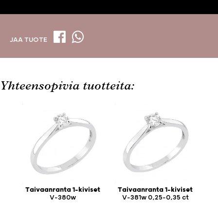
JAA TUOTE
Yhteensopivia tuotteita:
Taivaanranta 1-kiviset
Taivaanranta 1-kiviset
V-380w
V-381w 0,25-0,35 ct