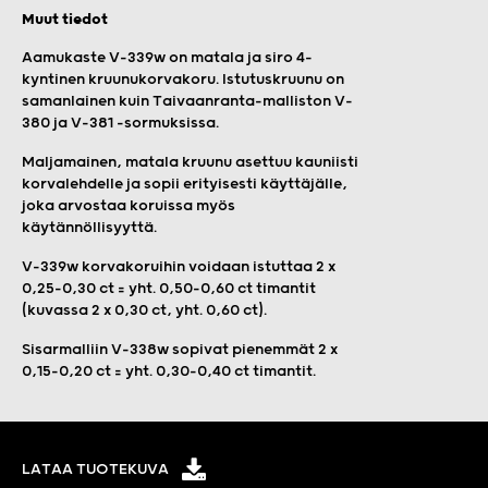
Muut tiedot
Aamukaste V-339w on matala ja siro 4-
kyntinen kruunukorvakoru. Istutuskruunu on
samanlainen kuin Taivaanranta-malliston V-
380 ja V-381 -sormuksissa.
Maljamainen, matala kruunu asettuu kauniisti
korvalehdelle ja sopii erityisesti käyttäjälle,
joka arvostaa koruissa myös
käytännöllisyyttä.
V-339w korvakoruihin voidaan istuttaa 2 x
0,25-0,30 ct = yht. 0,50-0,60 ct timantit
(kuvassa 2 x 0,30 ct, yht. 0,60 ct).
Sisarmalliin V-338w sopivat pienemmät 2 x
0,15-0,20 ct = yht. 0,30-0,40 ct timantit.
LATAA TUOTEKUVA