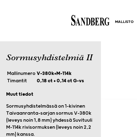
MALLISTO
Sormusyhdistelmiä II
Mallinumero
V-380k+M-114k
Timantit
0,18 ct + 0,14 ct G-vs
Muut tiedot
Sormusyhdistelmässä on 1-kivinen
Taivaanranta-sarjan sormus V-380k
(leveys noin 1,8 mm) yhdessä Suvituuli
M-114k rivisormuksen (leveys noin 2,2
mm) kanssa.