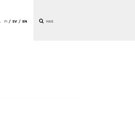
Ä
FI
SV
EN
/
/