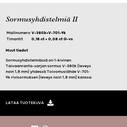
Sormusyhdistelmiä II
Mallinumero
V-380k+V-701-9k
Timantit
0,18 ct + 0,08 ct G-vs
Muut tiedot
Sormusyhdistelmässä on 1-kivinen
Taivaanranta-sarjan sormus V-380k (leveys
noin 1,8 mm) yhdessä Toivomuslähde V-701-
9k rivisormuksen (leveys noin 1,8 mm) kanssa.
LATAA TUOTEKUVA