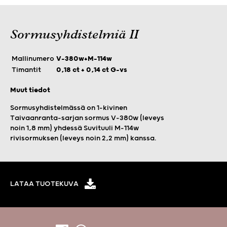
Sormusyhdistelmiä II
Mallinumero
V-380w+M-114w
Timantit
0,18 ct + 0,14 ct G-vs
Muut tiedot
Sormusyhdistelmässä on 1-kivinen
Taivaanranta-sarjan sormus V-380w (leveys
noin 1,8 mm) yhdessä Suvituuli M-114w
rivisormuksen (leveys noin 2,2 mm) kanssa.
LATAA TUOTEKUVA