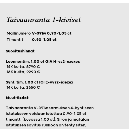
Taivaanranta 1-kiviset
Mallinumero
V-391w 0,90-1,05 ct
Timantit
0,90-1,05 ct
Suositushinnat
Luonnontim. 1,00 ct GIA H-vs2-exexex
14K kulta, 8790 €
18K kulta, 9290 €
Synt. tim. 1,00 ct IGI E-vvs2-idexex
14K kulta, 2650 €
Muut tiedot
Taivaanranta V-391w sormuksen 4-kyntiseen
istutukseen voidaan istuttaa 0,90–1,05 ct
timantti (kuvassa 1,00 ct). Siron ja matalan
istutuksen sovitus runkoon on tehty siten,