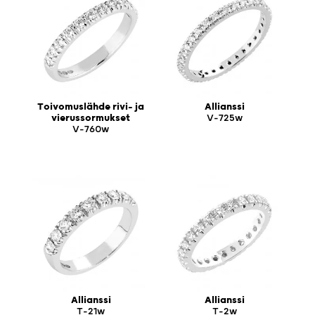
Toivomuslähde rivi- ja
Allianssi
vierussormukset
V-725w
V-760w
Allianssi
Allianssi
T-21w
T-2w