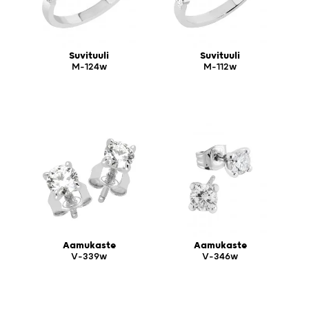
Suvituuli
Suvituuli
M-124w
M-112w
Aamukaste
Aamukaste
V-339w
V-346w