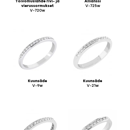
Toivomuslähde rivi- ja
Allianssi
vierussormukset
V-725w
V-720w
Kuunsäde
Kuunsäde
V-9w
V-21w