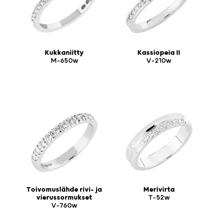
Kukkaniitty
Kassiopeia II
M-650w
V-210w
Toivomuslähde rivi- ja
Merivirta
vierussormukset
T-52w
V-760w