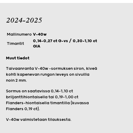
2024-2025
Mallinumero
V-40w
0,14–0,27 ct G-vs / 0,30–1,10 ct
Timantit
GIA
Muut tiedot
Taivaanranta V-40w -sormuksen siron, kiveä
kohti kapenevan rungon leveys on sivuilla
noin 2 mm.
Sormus on saatavissa 0,14–1,10 ct
briljanttihiontaisella tai 0,19–1,00 ct
Flanders-hiontaisella timantilla (kuvassa
Flanders 0,19 ct).
V-40w valmistetaan tilauksesta.