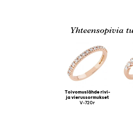
Yhteensopivia tu
Toivomuslähde rivi-
ja vierussormukset
V-720r