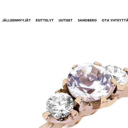
JÄLLEENMYYJÄT
ESITTELYT
UUTISET
SANDBERG
OTA YHTEYTT