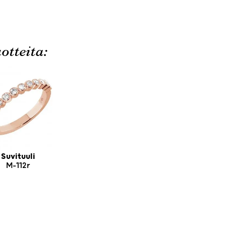
otteita:
Suvituuli
M-112r