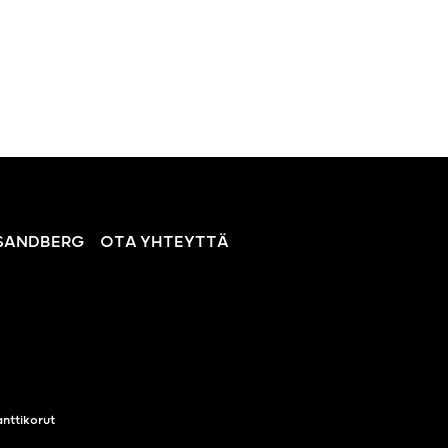
SANDBERG
OTA YHTEYTTÄ
nttikorut