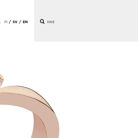
Ä
FI
SV
EN
/
/