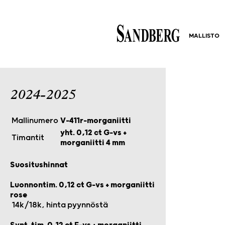
MALLISTO
2024-2025
Mallinumero
V-411r-morganiitti
yht. 0,12 ct G-vs +
Timantit
morganiitti 4 mm
Suositushinnat
Luonnontim. 0,12 ct G-vs + morganiitti
rose
14k/18k, hinta pyynnöstä