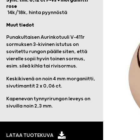
Synt. tim. 0,12 ct F-vs + morganiitti
rose
14k/18k, hinta pyynnöstä
Muut tiedot
Punakultaisen Aurinkotuuli V-411r
sormuksen 3-kivinen istutus on
sovitettu rungon päälle siten, että
vierelle sopii hyvin toinen sormus,
esim. sileä kihla tai rivisormus.
Keskikivenä on noin 4 mm morganiitti,
sivutimantit 2 x 0,06 ct.
Kapenevan tynnyrirungon leveys on
sivuilla noin 2,3 mm.
LATAA TUOTEKUVA