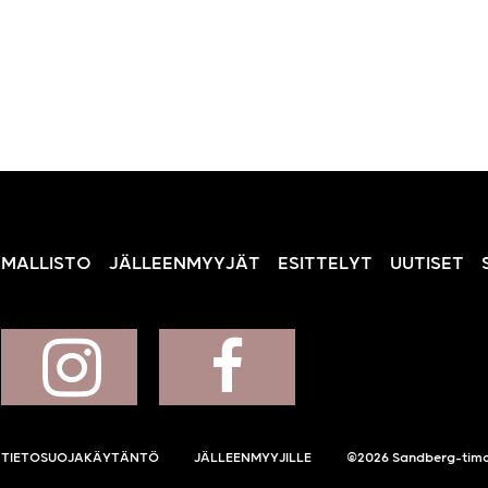
MALLISTO
JÄLLEENMYYJÄT
ESITTELYT
UUTISET
TIETOSUOJAKÄYTÄNTÖ
JÄLLEENMYYJILLE
©2026 Sandberg-tima