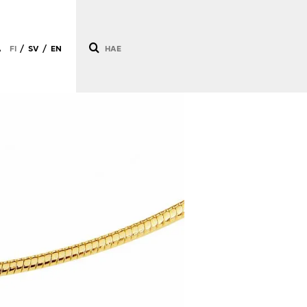
Ä
FI
SV
EN
/
/