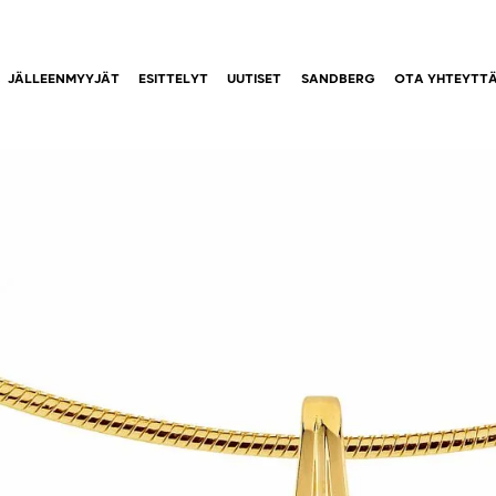
JÄLLEENMYYJÄT
ESITTELYT
UUTISET
SANDBERG
OTA YHTEYTT