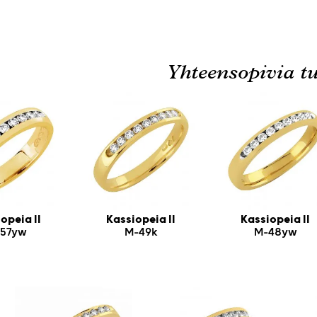
Yhteensopivia tu
opeia II
Kassiopeia II
Kassiopeia II
57yw
M-49k
M-48yw