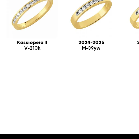
Kassiopeia II
2024-2025
V-210k
M-39yw