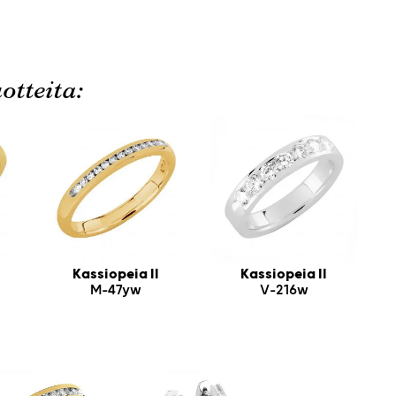
otteita:
Kassiopeia II
Kassiopeia II
M-47yw
V-216w