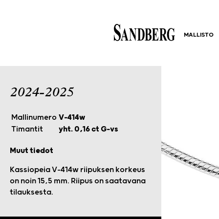
MALLISTO
2024-2025
Mallinumero
V-414w
Timantit
yht. 0,16 ct G-vs
Muut tiedot
Kassiopeia V-414w riipuksen korkeus
on noin 15,5 mm. Riipus on saatavana
tilauksesta.