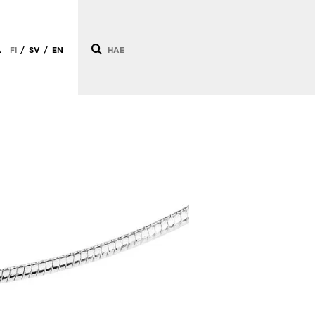
Ä
FI
SV
EN
/
/