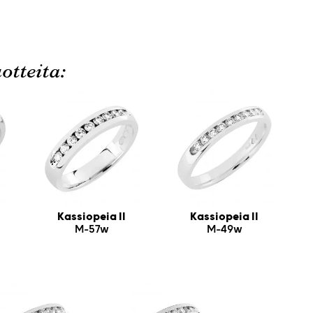
otteita:
Kassiopeia II
Kassiopeia II
M-57w
M-49w