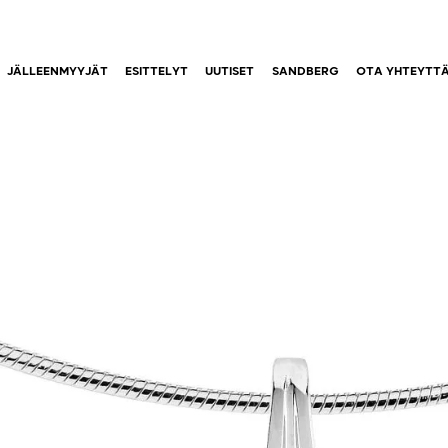
JÄLLEENMYYJÄT
ESITTELYT
UUTISET
SANDBERG
OTA YHTEYTT