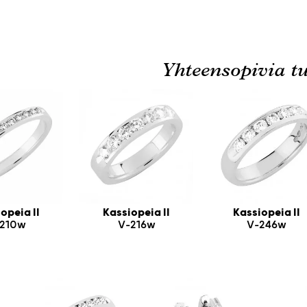
Yhteensopivia tu
opeia II
Kassiopeia II
Kassiopeia II
210w
V-216w
V-246w