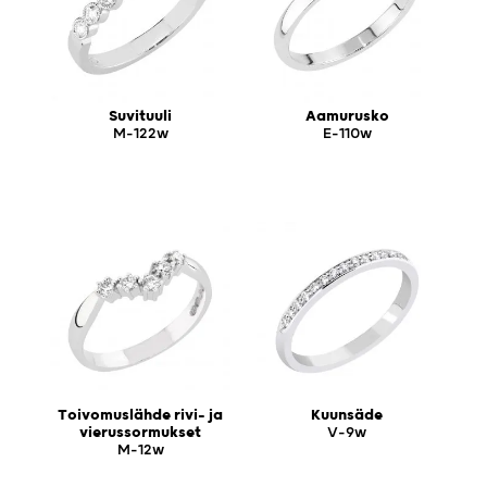
Suvituuli
Aamurusko
M-122w
E-110w
Toivomuslähde rivi- ja
Kuunsäde
vierussormukset
V-9w
M-12w