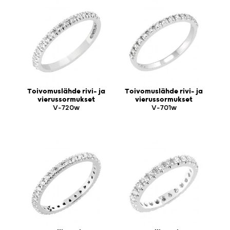
Toivomuslähde rivi- ja
Toivomuslähde rivi- ja
vierussormukset
vierussormukset
V-720w
V-701w