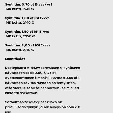
Synt. tim. 0,70 ct E-vvs/vs1
14K kulta, 1945 €
Synt. tim. 1,00 ct IGI E-vvs
14K kulta, 2190 €
Synt. tim. 1,50 ct IGI E-vvs
14K kulta, 2350 €
Synt. tim. 2,00 ct IGI E-vvs
14K kulta, 2710 €
Muut tiedot
Kastepisara V-443w sormuksen 4-kyntiseen
istutukseen sopii 0,50–0,75 ct
ovaalihiontainen timantti (kuvassa 0,55 ct).
Istutuksen sovitus runkoon on tehty siten,
että vierelle sopii toinen sormus, esim. sileä
kihla tai rivisormus.
Sormuksen tasalevyinen runko on
profiililtaan tynnyri ja sen leveys on noin 2,0
mm.