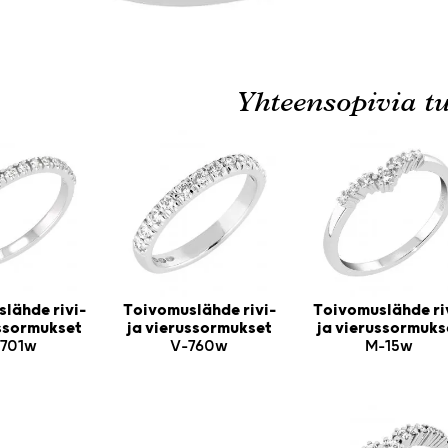
Yhteensopivia tu
lähde rivi-
Toivomuslähde rivi-
Toivomuslähde ri
ussormukset
ja vierussormukset
ja vierussormuks
701w
V-760w
M-15w