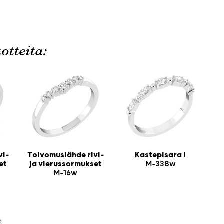
otteita:
vi-
Toivomuslähde rivi-
Kastepisara I
et
ja vierussormukset
M-338w
M-16w