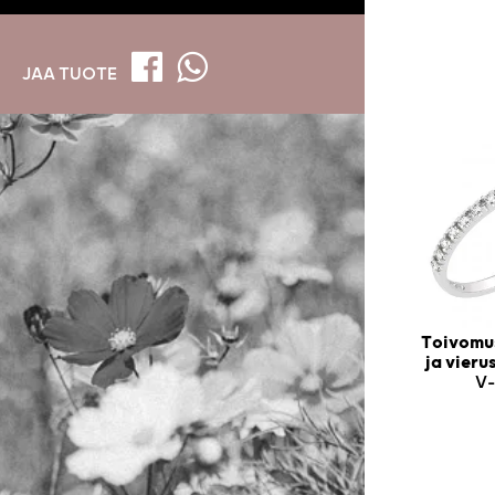
JAA TUOTE
Toivomus
ja vier
V-