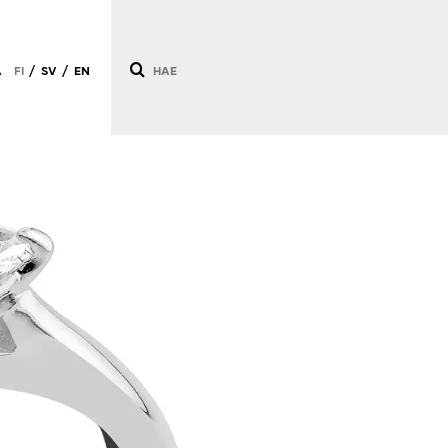
Ä
FI
SV
EN
/
/