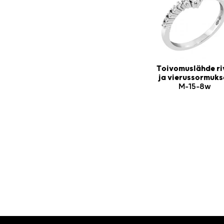
Toivomuslähde ri
ja vierussormuks
M-15-8w