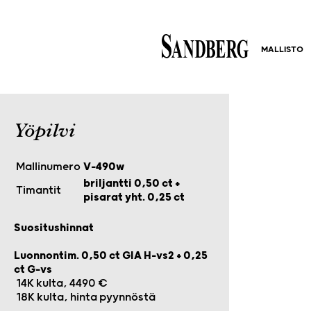
MALLISTO
Yöpilvi
Mallinumero
V-490w
briljantti 0,50 ct +
Timantit
pisarat yht. 0,25 ct
Suositushinnat
Luonnontim. 0,50 ct GIA H-vs2 + 0,25
ct G-vs
14K kulta, 4490 €
18K kulta, hinta pyynnöstä