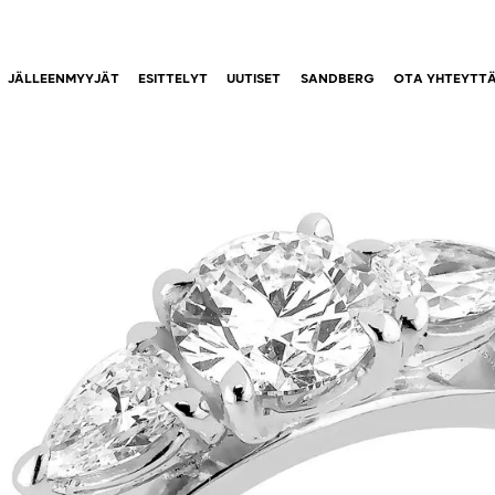
JÄLLEENMYYJÄT
ESITTELYT
UUTISET
SANDBERG
OTA YHTEYTT