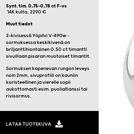
Synt. tim. 0,75-0,78 ct F-vs
14K kulta, 2290 €
Muut tiedot
3-kivisessä Yöpilvi V-490w -
sormuksessa keskikivenä on
briljanttihiontainen 0,50 ct timantti
sivuillaan pisaran muotoiset timantit.
Sormuksen kapenevan rungon leveys
noin 2mm, sivuprofiili on kauniin
koristeellinen ja vierelle sopii
aukottomasti esim. puoliallianssi tai
rivisormus.
LATAA TUOTEKUVA