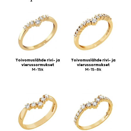
Toivomuslähde rivi- ja
Toivomuslähde rivi- ja
vierussormukset
vierussormukset
M-15k
M-15-8k