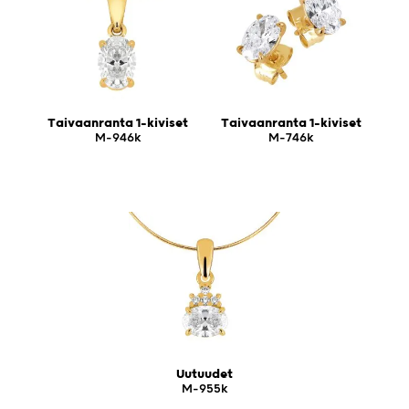
Taivaanranta 1-kiviset
Taivaanranta 1-kiviset
M-946k
M-746k
Uutuudet
M-955k