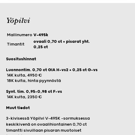
Yöpilvi
Mallinumero
V-495k
ovaali 0,70 ct + pisarat yht.
Timantit
0,25 ct
Suositushinnat
Luonnontim. 0,70 ct GIA H-vs2 + 0,25 ct G-vs
14K kulta, 4950 €
18K kulta, hinta pyynnöstä
Synt. tim. 0,95-0,98 ct F-vs
14K kulta, 2350 €
Muut tiedot
3-kivisessä Yöpilvi V-495K -sormuksessa
keskikivenä on ovaalihiontainen 0,70 ct
timantti sivuillaan pisaran muotoiset