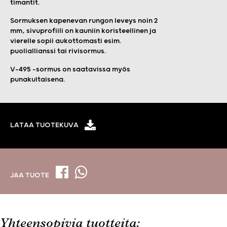
timantit.
Sormuksen kapenevan rungon leveys noin 2
mm, sivuprofiili on kauniin koristeellinen ja
vierelle sopii aukottomasti esim.
puoliallianssi tai rivisormus.
V-495 -sormus on saatavissa myös
punakultaisena.
LATAA TUOTEKUVA
JAA TUOTE
Yhteensopivia tuotteita: