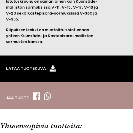
Istutuskruunu on samanlainen kuin Kuunsäde-
malliston sormuksissa V-11, V-15, V-17, V-18 ja
V-20 sekä Kastepisara-sormuksissa V-360 ja
V-355.
Riipuksen lenkki on muotoiltu sointumaan
yhteen Kuunsäde- ja Kastepisara-malliston
sormusten kanssa.
LATAA TUOTEKUVA
JAA TUOTE
Yhteensopivia tuotteita: