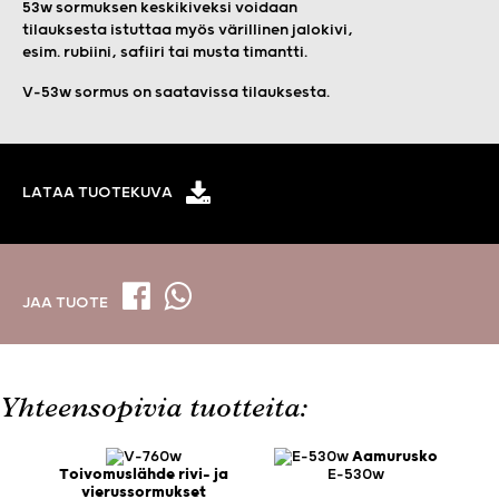
53w sormuksen keskikiveksi voidaan
tilauksesta istuttaa myös värillinen jalokivi,
esim. rubiini, safiiri tai musta timantti.
V-53w sormus on saatavissa tilauksesta.
LATAA TUOTEKUVA
JAA TUOTE
Yhteensopivia tuotteita:
Aamurusko
Toivomuslähde rivi- ja
E-530w
vierussormukset