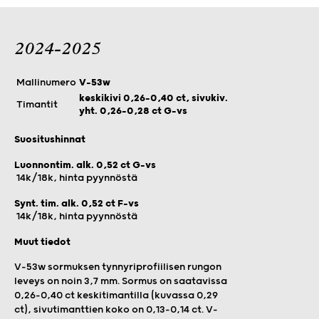
2024-2025
Mallinumero
V-53w
keskikivi 0,26–0,40 ct, sivukiv.
Timantit
yht. 0,26–0,28 ct G-vs
Suositushinnat
Luonnontim. alk. 0,52 ct G-vs
14k/18k, hinta pyynnöstä
Synt. tim. alk. 0,52 ct F-vs
14k/18k, hinta pyynnöstä
Muut tiedot
V-53w sormuksen tynnyriprofiilisen rungon
leveys on noin 3,7 mm. Sormus on saatavissa
0,26–0,40 ct keskitimantilla (kuvassa 0,29
ct), sivutimanttien koko on 0,13–0,14 ct.
V-