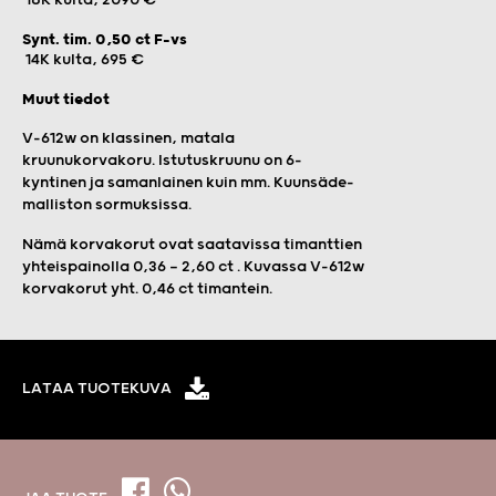
Synt. tim. 0,50 ct F-vs
14K kulta, 695 €
Muut tiedot
V-612w on klassinen, matala
kruunukorvakoru. Istutuskruunu on 6-
kyntinen ja samanlainen kuin mm. Kuunsäde-
malliston sormuksissa.
Nämä korvakorut ovat saatavissa timanttien
yhteispainolla 0,36 — 2,60 ct . Kuvassa V-612w
korvakorut yht. 0,46 ct timantein.
LATAA TUOTEKUVA