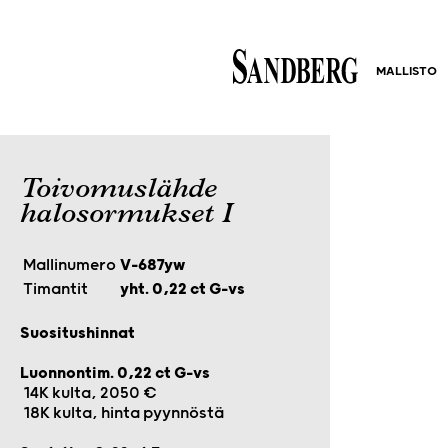
MALLISTO
Toivomuslähde
halosormukset I
Mallinumero
V-687yw
Timantit
yht. 0,22 ct G-vs
Suositushinnat
Luonnontim. 0,22 ct G-vs
14K kulta, 2050 €
18K kulta, hinta pyynnöstä