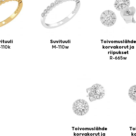
ituuli
Suvituuli
Toivomuslähde
-110k
M-110w
korvakorut ja
riipukset
R-665w
Toivomuslähde
To
korvakorut ja
ko