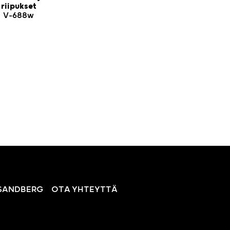
riipukset
V-688w
SANDBERG
OTA YHTEYTTÄ