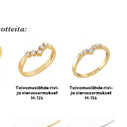
otteita:
Toivomuslähde rivi-
Toivomuslähde rivi-
ja vierussormukset
ja vierussormukset
M-12k
M-15k