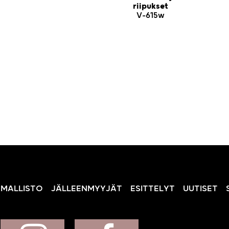
riipukset
V-615w
MALLISTO
JÄLLEENMYYJÄT
ESITTELYT
UUTISET