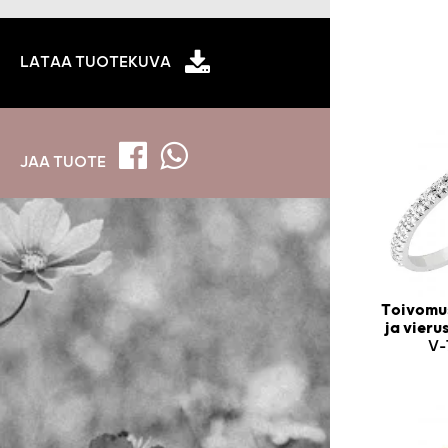
LATAA TUOTEKUVA
JAA TUOTE
Toivomus
ja vier
V-