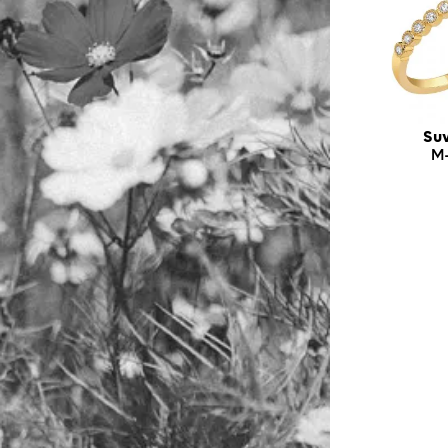
Suv
M