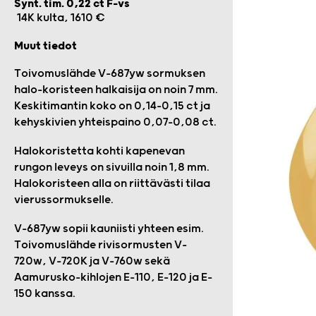
Synt. tim. 0,22 ct F-vs
14K kulta, 1610 €
Muut tiedot
Toivomuslähde V-687yw sormuksen
halo-koristeen halkaisija on noin 7 mm.
Keskitimantin koko on 0,14–0,15 ct ja
kehyskivien yhteispaino 0,07–0,08 ct.
Halokoristetta kohti kapenevan
rungon leveys on sivuilla noin 1,8 mm.
Halokoristeen alla on riittävästi tilaa
vierussormukselle.
V-687yw sopii kauniisti yhteen esim.
Toivomuslähde rivisormusten V-
720w, V-720K ja V-760w sekä
Aamurusko-kihlojen E-110, E-120 ja E-
150 kanssa.