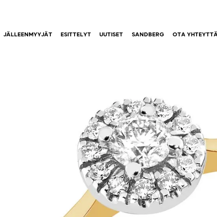
JÄLLEENMYYJÄT
ESITTELYT
UUTISET
SANDBERG
OTA YHTEYTT