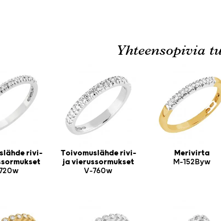
Yhteensopivia tu
lähde rivi-
Toivomuslähde rivi-
Merivirta
ussormukset
ja vierussormukset
M-152Byw
720w
V-760w