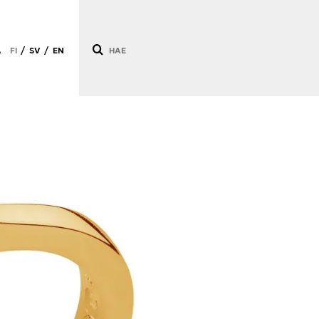
Ä
FI
SV
EN
/
/