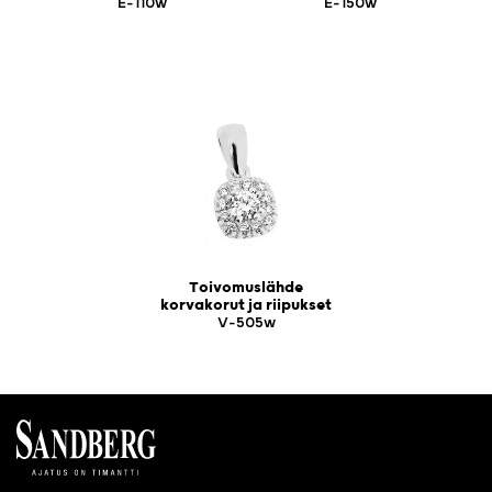
E-110w
E-150w
Toivomuslähde
korvakorut ja riipukset
V-505w