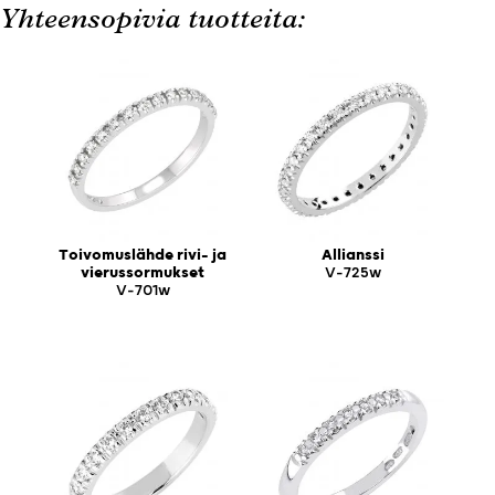
Yhteensopivia tuotteita:
Toivomuslähde rivi- ja
Allianssi
vierussormukset
V-725w
V-701w