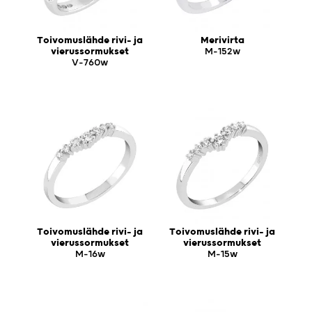
Toivomuslähde rivi- ja
Merivirta
vierussormukset
M-152w
V-760w
Toivomuslähde rivi- ja
Toivomuslähde rivi- ja
vierussormukset
vierussormukset
M-16w
M-15w