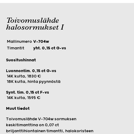
Toivomuslähde
halosormukset I
Mallinumero
V-704w
Timantit
yht. 0,15 ct G-vs
Suositushinnat
Luonnontim. 0,15 ct G-vs
14K kulta, 1830 €
18K kulta, hinta pyynnöstä
Synt. tim. 0,15 ct F-vs
14K kulta, 1595 €
Muut tiedot
Toivomuslähde V-704w sormuksen
keskitimanttina on 0,07 ct
briljanttihiontainen timantti, halokoristeen