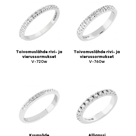
Toivomuslähde rivi- ja
Toivomuslähde rivi- ja
vierussormukset
vierussormukset
V-720w
V-760w
Kuunsäde
Allianssi