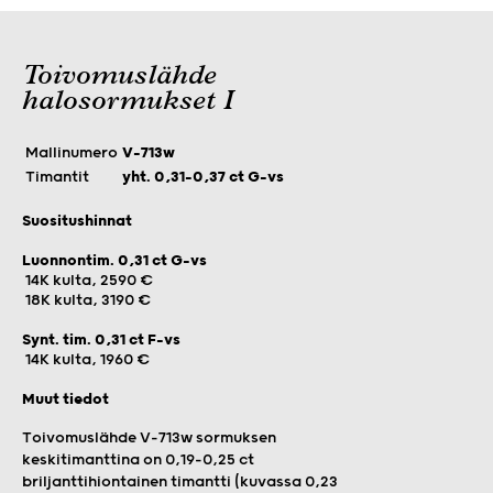
Toivomuslähde
halosormukset I
Mallinumero
V-713w
Timantit
yht. 0,31–0,37 ct G-vs
Suositushinnat
Luonnontim. 0,31 ct G-vs
14K kulta, 2590 €
18K kulta, 3190 €
Synt. tim. 0,31 ct F-vs
14K kulta, 1960 €
Muut tiedot
Toivomuslähde V-713w sormuksen
keskitimanttina on 0,19–0,25 ct
briljanttihiontainen timantti (kuvassa 0,23