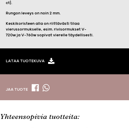
ct).
Rungon leveys on noin 2 mm.
Keskikoristeen alla on riittävästi tilaa
vierussormukselle, esim. rivisormukset V-
720w ja V-760w sopivat vierelle täydellisesti.
LATAA TUOTEKUVA
JAA TUOTE
Yhteensopivia tuotteita: