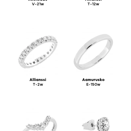
V-21w
T-12w
Allianssi
Aamurusko
T-2w
E-150w