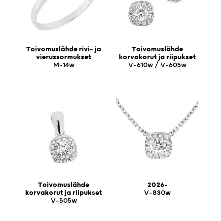
Toivomuslähde rivi- ja
Toivomuslähde
vierussormukset
korvakorut ja riipukset
M-14w
V-610w / V-605w
Toivomuslähde
2026-
korvakorut ja riipukset
V-830w
V-505w