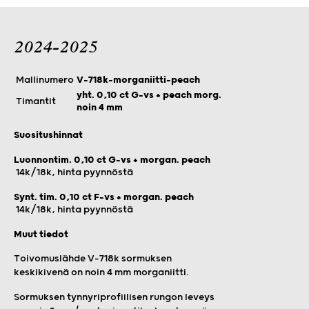
2024-2025
Mallinumero
V-718k-morganiitti-peach
yht. 0,10 ct G-vs + peach morg.
Timantit
noin 4 mm
Suositushinnat
Luonnontim. 0,10 ct G-vs + morgan. peach
14k/18k, hinta pyynnöstä
Synt. tim. 0,10 ct F-vs + morgan. peach
14k/18k, hinta pyynnöstä
Muut tiedot
Toivomuslähde V-718k sormuksen
keskikivenä on noin 4 mm morganiitti.
Sormuksen tynnyriprofiilisen rungon leveys