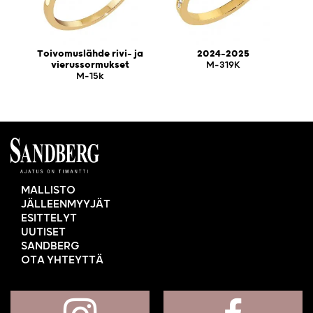
Toivomuslähde rivi- ja
2024-2025
vierussormukset
M-319K
M-15k
MALLISTO
JÄLLEENMYYJÄT
ESITTELYT
UUTISET
SANDBERG
OTA YHTEYTTÄ