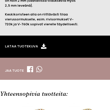
on noin 2 mm (saatavissa tilauksesta myös
2,5 mm leveänä).
Keskikoristeen alla on riittävästi tilaa
vierussormukselle, esim. rivisormukset V-
720k ja V-760k sopivat vierelle täydellisesti.
LATAA TUOTEKUVA
JAA TUOTE
Yhteensopivia tuotteita: