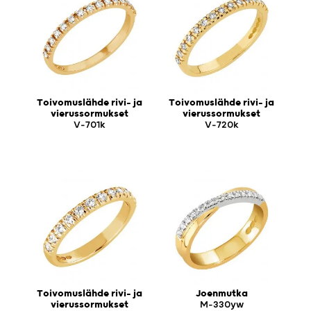
Toivomuslähde rivi- ja
Toivomuslähde rivi- ja
vierussormukset
vierussormukset
V-701k
V-720k
Toivomuslähde rivi- ja
Joenmutka
vierussormukset
M-330yw