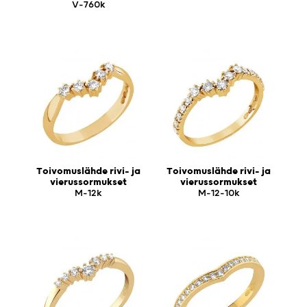
V-760k
Toivomuslähde rivi- ja
Toivomuslähde rivi- ja
vierussormukset
vierussormukset
M-12k
M-12-10k