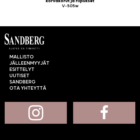
korvakorut ja riipukset
V-505w
MALLISTO
JÄLLEENMYYJÄT
ESITTELYT
UUTISET
SANDBERG
OTA YHTEYTTÄ