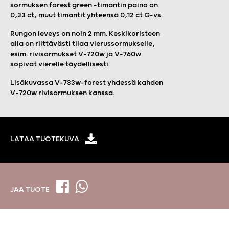
sormuksen forest green -timantin paino on
0,33 ct, muut timantit yhteensä 0,12 ct G-vs.
Rungon leveys on noin 2 mm. Keskikoristeen
alla on riittävästi tilaa vierussormukselle,
esim. rivisormukset V-720w ja V-760w
sopivat vierelle täydellisesti.
Lisäkuvassa V-733w-forest yhdessä kahden
V-720w rivisormuksen kanssa.
LATAA TUOTEKUVA
JAA TUOTE