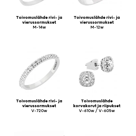
Toivomuslähde rivi- ja
Toivomuslähde rivi- ja
vierussormukset
vierussormukset
M-14w
M-12w
Toivomuslähde rivi- ja
Toivomuslähde
vierussormukset
korvakorut ja riipukset
V-720w
V-610w / V-605w