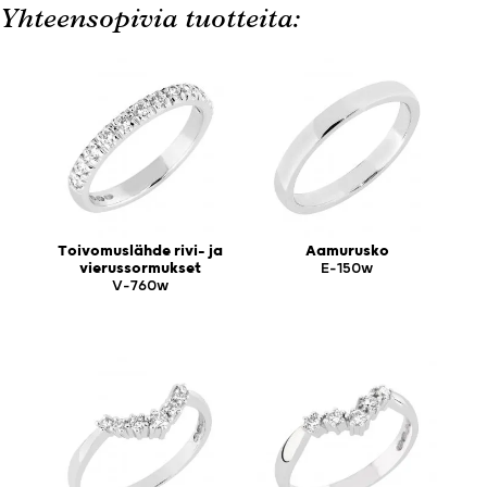
Yhteensopivia tuotteita:
Toivomuslähde rivi- ja
Aamurusko
vierussormukset
E-150w
V-760w