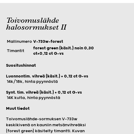
Toivomuslähde
halosormukset II
Mallinumero
V-733w-forest
forest green (käsit.) noin 0,30
Timantit
ct+0,12 ct G-vs
Suositushinnat
Luonnontim. vihreä (käsit.) + 0,12 ct G-vs
14k/18k, hinta pyynnöstä
Synt. tim. vihreä (käsit.) + 0,12 ct G-vs
14K kulta, hinta pyynnöstä
Muut tiedot
Toivomuslähde-sormuksen V-733w
keskikivenä on kauniin metsänvihreäksi
(forest green) käsitelty timantti. Kuvan