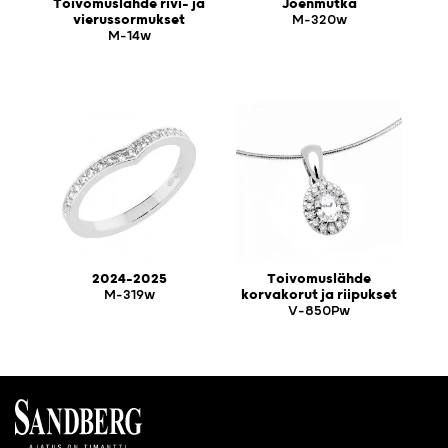
Toivomuslähde rivi- ja
Joenmutka
vierussormukset
M-320w
M-14w
2024-2025
Toivomuslähde
M-319w
korvakorut ja riipukset
V-850Pw