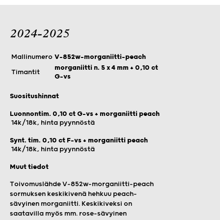
2024-2025
Mallinumero
V-852w-morganiitti-peach
morganiitti n. 5 x 4 mm + 0,10 ct
Timantit
G-vs
Suositushinnat
Luonnontim. 0,10 ct G-vs + morganiitti peach
14k/18k, hinta pyynnöstä
Synt. tim. 0,10 ct F-vs + morganiitti peach
14k/18k, hinta pyynnöstä
Muut tiedot
Toivomuslähde V-852w-morganiitti-peach
sormuksen keskikivenä hehkuu peach-
sävyinen morganiitti. Keskikiveksi on
saatavilla myös mm. rose-sävyinen