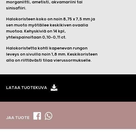
morganiitti, ametisti, akvamariini tai
sinisafiiri.
Halokoristeen koko on noin 8,75 x 7,5 mm ja
sen muoto myötäilee keskikiven ovaalia
muotoa. Kehyskiviä on 14 kpl,
yhteispainoltaan 0,10–0,11 ct.
Halokoristetta kohti kapenevan rungon
leveys on sivuilla noin 1,8 mm. Keskikoristeen
alla on riittävästi tilaa vierussormukselle.
LATAA TUOTEKUVA
JAA TUOTE