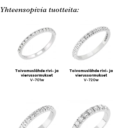
Yhteensopivia tuotteita:
Toivomuslähde rivi- ja
Toivomuslähde rivi- ja
vierussormukset
vierussormukset
V-701w
V-720w