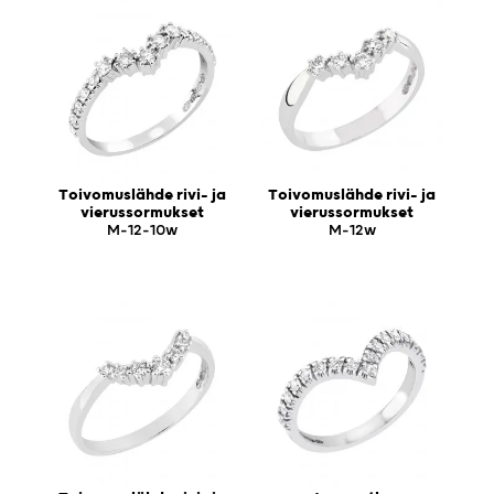
Toivomuslähde rivi- ja
Toivomuslähde rivi- ja
vierussormukset
vierussormukset
M-12-10w
M-12w