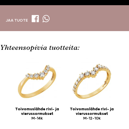
JAA TUOTE
Yhteensopivia tuotteita:
Toivomuslähde rivi- ja
Toivomuslähde rivi- ja
vierussormukset
vierussormukset
M-14k
M-12-10k