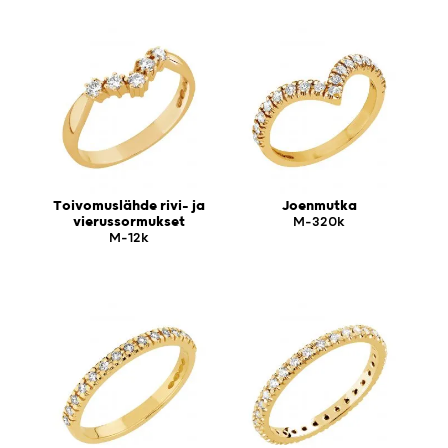
Toivomuslähde rivi- ja
Joenmutka
vierussormukset
M-320k
M-12k