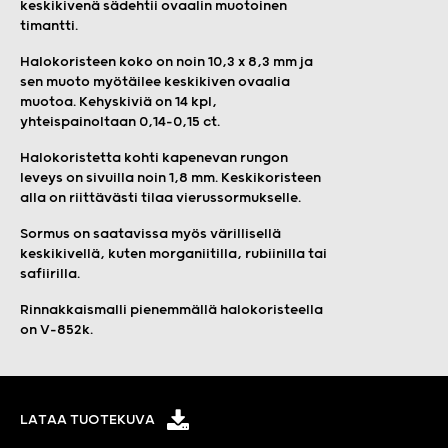
keskikivenä sädehtii ovaalin muotoinen
timantti.
Halokoristeen koko on noin 10,3 x 8,3 mm ja
sen muoto myötäilee keskikiven ovaalia
muotoa. Kehyskiviä on 14 kpl,
yhteispainoltaan 0,14–0,15 ct.
Halokoristetta kohti kapenevan rungon
leveys on sivuilla noin 1,8 mm. Keskikoristeen
alla on riittävästi tilaa vierussormukselle.
Sormus on saatavissa myös värillisellä
keskikivellä, kuten morganiitilla, rubiinilla tai
safiirilla.
Rinnakkaismalli pienemmällä halokoristeella
on V-852k.
LATAA TUOTEKUVA