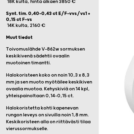
18K kulta, hinta alkaen 3850 €
Synt. tim. 0,40-0,43 ct E/F-vvs/vs1 +
0,15 ct F-vs
14K kulta, 2160 €
Muut tiedot
Toivomuslähde V-862w sormuksen
keskikivenä sädehtii ovaalin
muotoinen timantti.
Halokoristeen koko on noin 10,3 x 8,3
mm ja sen muoto myötäilee keskikiven
ovaalia muotoa. Kehyskiviä on 14 kpl,
yhteispainoltaan 0,14–0,15 ct.
Halokoristetta kohti kapenevan
rungon leveys on sivuilla noin 1,8 mm.
Keskikoristeen alla on riittävästi tilaa
vierussormukselle.