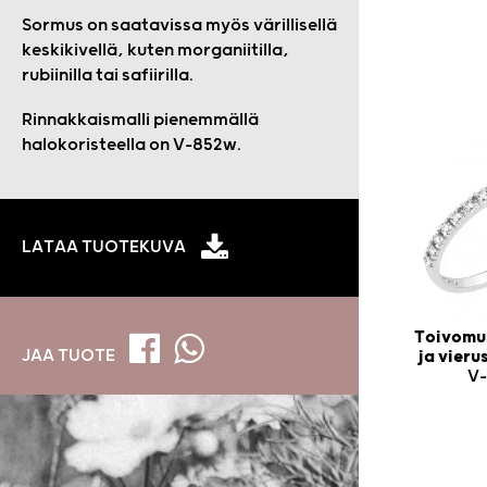
Sormus on saatavissa myös värillisellä
keskikivellä, kuten morganiitilla,
rubiinilla tai safiirilla.
Rinnakkaismalli pienemmällä
halokoristeella on V-852w.
LATAA TUOTEKUVA
Toivomus
JAA TUOTE
ja vier
V-