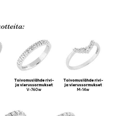
otteita:
Toivomuslähde rivi-
Toivomuslähde rivi-
ja vierussormukset
ja vierussormukset
V-760w
M-14w