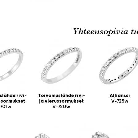
Yhteensopivia tu
lähde rivi-
Toivomuslähde rivi-
Allianssi
ussormukset
ja vierussormukset
V-725w
701w
V-720w