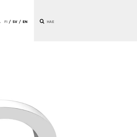
Ä
FI
SV
EN
/
/