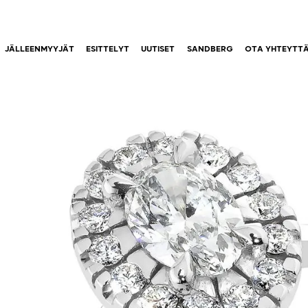
JÄLLEENMYYJÄT
ESITTELYT
UUTISET
SANDBERG
OTA YHTEYTT