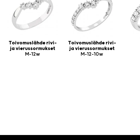
Toivomuslähde rivi-
Toivomuslähde rivi-
ja vierussormukset
ja vierussormukset
M-12w
M-12-10w