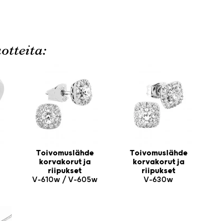
otteita:
Toivomuslähde
Toivomuslähde
korvakorut ja
korvakorut ja
riipukset
riipukset
V-610w / V-605w
V-630w