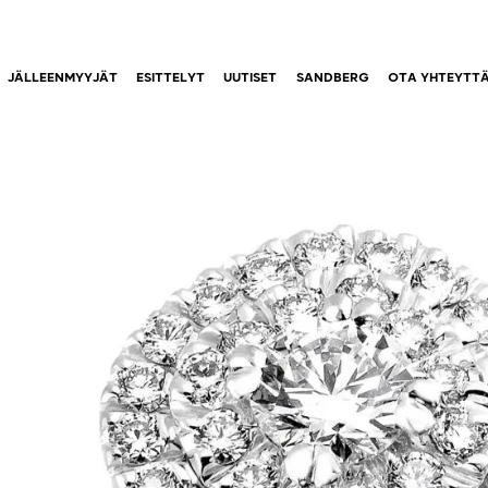
JÄLLEENMYYJÄT
ESITTELYT
UUTISET
SANDBERG
OTA YHTEYTT