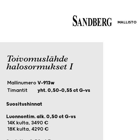
MALLISTO
Toivomuslähde
halosormukset I
Mallinumero
V-913w
Timantit
yht. 0,50–0,55 ct G-vs
Suositushinnat
Luonnontim. alk. 0,50 ct G-vs
14K kulta, 3490 €
18K kulta, 4290 €