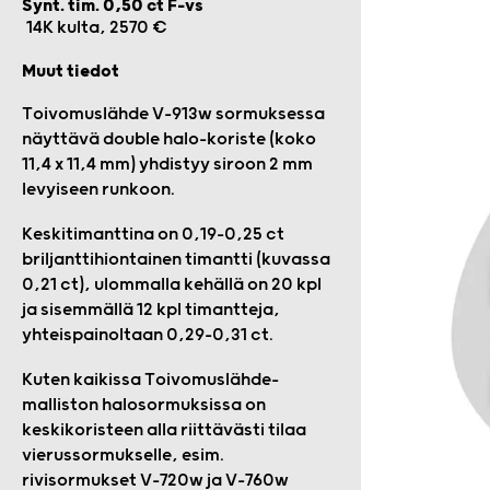
Synt. tim. 0,50 ct F-vs
14K kulta, 2570 €
Muut tiedot
Toivomuslähde V-913w sormuksessa
näyttävä double halo-koriste (koko
11,4 x 11,4 mm) yhdistyy siroon 2 mm
levyiseen runkoon.
Keskitimanttina on 0,19–0,25 ct
briljanttihiontainen timantti (kuvassa
0,21 ct), ulommalla kehällä on 20 kpl
ja sisemmällä 12 kpl timantteja,
yhteispainoltaan 0,29–0,31 ct.
Kuten kaikissa Toivomuslähde-
malliston halosormuksissa on
keskikoristeen alla riittävästi tilaa
vierussormukselle, esim.
rivisormukset V-720w ja V-760w