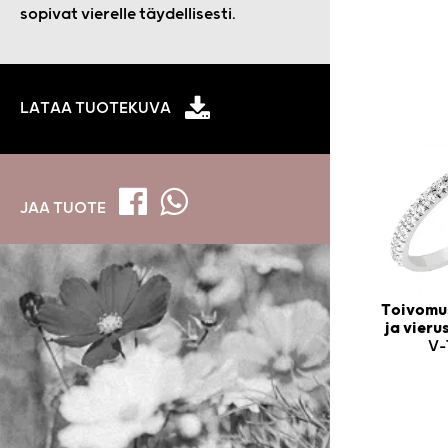
sopivat vierelle täydellisesti.
LATAA TUOTEKUVA
JAA TUOTE
Toivomus
ja vier
V-