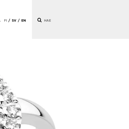
Ä
FI
SV
EN
/
/