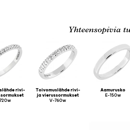
Yhteensopivia tu
lähde rivi-
Toivomuslähde rivi-
Aamurusko
ussormukset
ja vierussormukset
E-150w
720w
V-760w