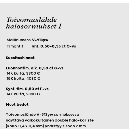
Toivomuslähde
halosormukset I
Mallinumero
V-913yw
Timantit
yht. 0,50–0,55 ct G-vs
Suositushinnat
Luonnontim. alk. 0,50 ct G-vs
14K kulta, 3300 €
18K kulta, 4030 €
Synt. tim. 0,50 ct F-vs
14K kulta, 2390 €
Muut tiedot
Toivomuslähde V-913yw sormuksessa
näyttävä valkokultainen double halo-koriste
(koko 11,4 x 11,4 mm) yhdistyy siroon 2 mm