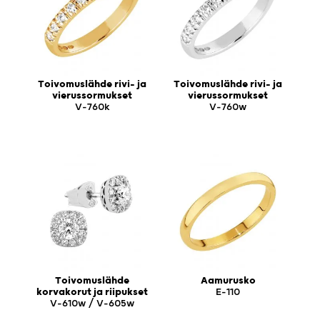
Toivomuslähde rivi- ja
Toivomuslähde rivi- ja
vierussormukset
vierussormukset
V-760k
V-760w
Toivomuslähde
Aamurusko
korvakorut ja riipukset
E-110
V-610w / V-605w