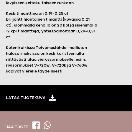
levyiseen keltakultaiseen runkoon.
Keskitimanttina on 0,19–0,25 ct
briljanttihiontainen timantti (kuvassa 0,21
ct), ulommalla kehällä on 20 kpl ja sisemmällä
12 kpl timantteja, yhteispainoltaan 0,29–0,31
ct.
Kuten kaikissa Toivomuslähde-malliston
halosormuksissa on keskikoristeen alla
riittävästi tilaa vierussormukselle, esim.
rivisormukset V-720w, V-720k ja V-760w
sopivat vierelle täydellisesti.
LATAA TUOTEKUVA
JAA TUOTE