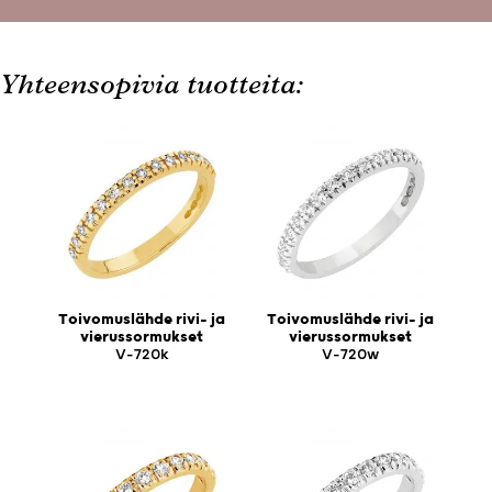
Yhteensopivia tuotteita:
Toivomuslähde rivi- ja
Toivomuslähde rivi- ja
vierussormukset
vierussormukset
V-720k
V-720w