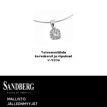
Toivomuslähde
korvakorut ja riipukset
V-530w
MALLISTO
JÄLLEENMYYJÄT