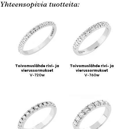
Yhteensopivia tuotteita:
Toivomuslähde rivi- ja
Toivomuslähde rivi- ja
vierussormukset
vierussormukset
V-720w
V-760w