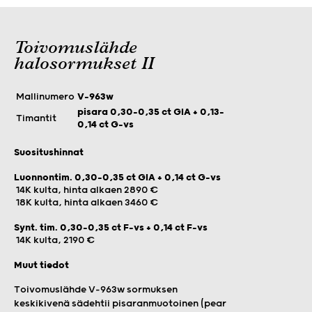
Toivomuslähde
halosormukset II
Mallinumero
V-963w
pisara 0,30–0,35 ct GIA + 0,13–
Timantit
0,14 ct G-vs
Suositushinnat
Luonnontim. 0,30-0,35 ct GIA + 0,14 ct G-vs
14K kulta, hinta alkaen 2890 €
18K kulta, hinta alkaen 3460 €
Synt. tim. 0,30-0,35 ct F-vs + 0,14 ct F-vs
14K kulta, 2190 €
Muut tiedot
Toivomuslähde V-963w sormuksen
keskikivenä sädehtii pisaranmuotoinen (pear