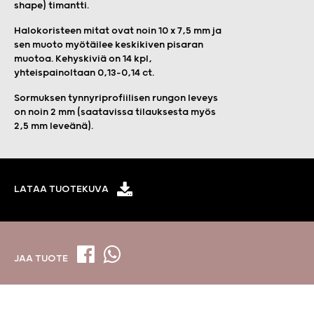
shape) timantti.
Halokoristeen mitat ovat noin 10 x 7,5 mm ja
sen muoto myötäilee keskikiven pisaran
muotoa. Kehyskiviä on 14 kpl,
yhteispainoltaan 0,13–0,14 ct.
Sormuksen tynnyriprofiilisen rungon leveys
on noin 2 mm (saatavissa tilauksesta myös
2,5 mm leveänä).
LATAA TUOTEKUVA
JAA TUOTE