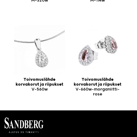
M-320w
M-114w
Toivomuslähde
Toivomuslähde
korvakorut ja riipukset
korvakorut ja riipukset
V-560w
V-660w-morganiitti-
rose