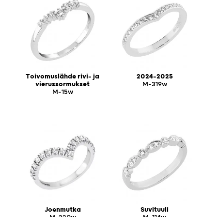
Toivomuslähde rivi- ja
2024-2025
vierussormukset
M-319w
M-15w
Joenmutka
Suvituuli