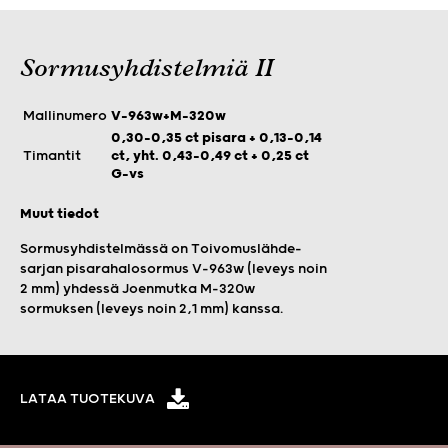
Sormusyhdistelmiä II
Mallinumero
V-963w+M-320w
0,30–0,35 ct pisara + 0,13–0,14
Timantit
ct, yht. 0,43–0,49 ct + 0,25 ct
G-vs
Muut tiedot
Sormusyhdistelmässä on Toivomuslähde-
sarjan pisarahalosormus V-963w (leveys noin
2 mm) yhdessä Joenmutka M-320w
sormuksen (leveys noin 2,1 mm) kanssa.
LATAA TUOTEKUVA