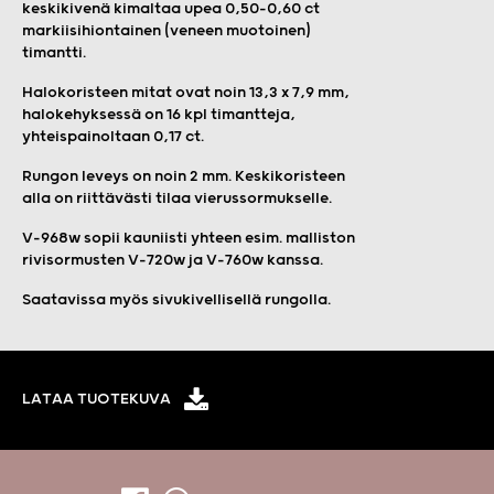
keskikivenä kimaltaa upea 0,50–0,60 ct
markiisihiontainen (veneen muotoinen)
timantti.
Halokoristeen mitat ovat noin 13,3 x 7,9 mm,
halokehyksessä on 16 kpl timantteja,
yhteispainoltaan 0,17 ct.
Rungon leveys on noin 2 mm. Keskikoristeen
alla on riittävästi tilaa vierussormukselle.
V-968w sopii kauniisti yhteen esim. malliston
rivisormusten V-720w ja V-760w kanssa.
Saatavissa myös sivukivellisellä rungolla.
LATAA TUOTEKUVA