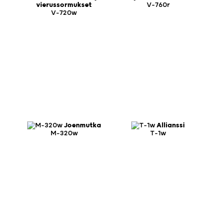
vierussormukset
V-760r
V-720w
Joenmutka
Allianssi
M-320w
T-1w