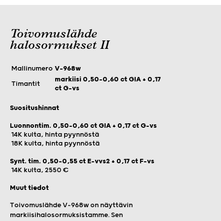
Toivomuslähde
halosormukset II
Mallinumero
V-968w
markiisi 0,50–0,60 ct GIA + 0,17
Timantit
ct G-vs
Suositushinnat
Luonnontim. 0,50–0,60 ct GIA + 0,17 ct G-vs
14K kulta, hinta pyynnöstä
18K kulta, hinta pyynnöstä
Synt. tim. 0,50-0,55 ct E-vvs2 + 0,17 ct F-vs
14K kulta, 2550 €
Muut tiedot
Toivomuslähde V-968w on näyttävin
markiisihalosormuksistamme. Sen