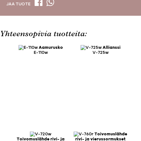
JAA TUOTE
Yhteensopivia tuotteita:
Aamurusko
Allianssi
E-110w
V-725w
Toivomuslähde
Toivomuslähde rivi- ja
rivi- ja vierussormukset