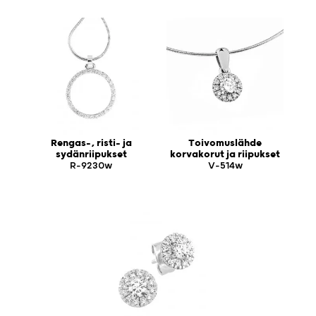
Rengas-, risti- ja
Toivomuslähde
sydänriipukset
korvakorut ja riipukset
R-9230w
V-514w