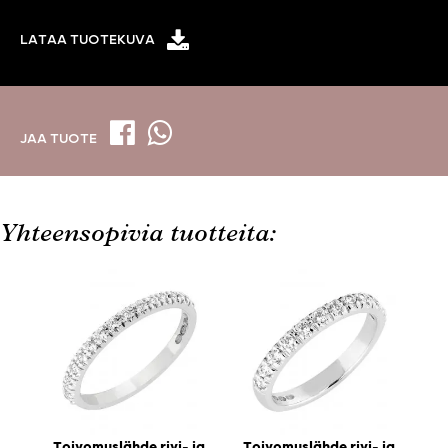
LATAA TUOTEKUVA
JAA TUOTE
Yhteensopivia tuotteita:
Toivomuslähde rivi- ja
Toivomuslähde rivi- ja