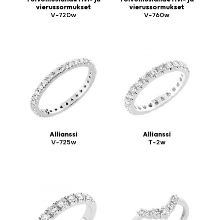
vierussormukset
vierussormukset
V-720w
V-760w
Allianssi
Allianssi
V-725w
T-2w