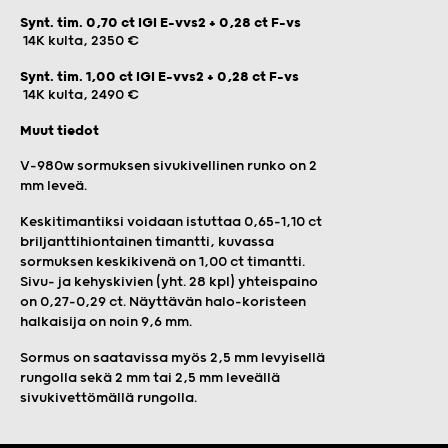
Synt. tim. 0,70 ct IGI E-vvs2 + 0,28 ct F-vs
14K kulta, 2350 €
Synt. tim. 1,00 ct IGI E-vvs2 + 0,28 ct F-vs
14K kulta, 2490 €
Muut tiedot
V-980w sormuksen sivukivellinen runko on 2
mm leveä.
Keskitimantiksi voidaan istuttaa 0,65–1,10 ct
briljanttihiontainen timantti, kuvassa
sormuksen keskikivenä on 1,00 ct timantti.
Sivu- ja kehyskivien (yht. 28 kpl) yhteispaino
on 0,27–0,29 ct. Näyttävän halo-koristeen
halkaisija on noin 9,6 mm.
Sormus on saatavissa myös 2,5 mm levyisellä
rungolla sekä 2 mm tai 2,5 mm leveällä
sivukivettömällä rungolla.