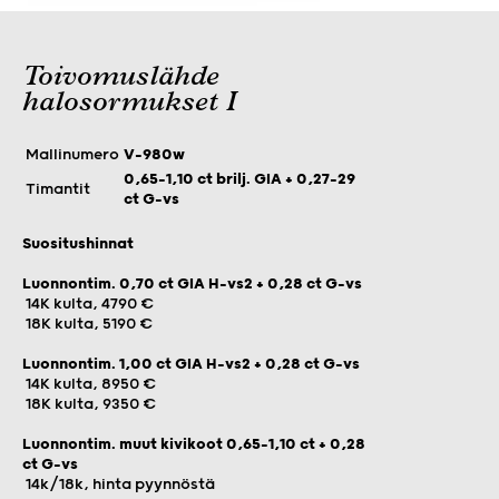
Toivomuslähde
halosormukset I
Mallinumero
V-980w
0,65-1,10 ct brilj. GIA + 0,27–29
Timantit
ct G-vs
Suositushinnat
Luonnontim. 0,70 ct GIA H-vs2 + 0,28 ct G-vs
14K kulta, 4790 €
18K kulta, 5190 €
Luonnontim. 1,00 ct GIA H-vs2 + 0,28 ct G-vs
14K kulta, 8950 €
18K kulta, 9350 €
Luonnontim. muut kivikoot 0,65-1,10 ct + 0,28
ct G-vs
14k/18k, hinta pyynnöstä